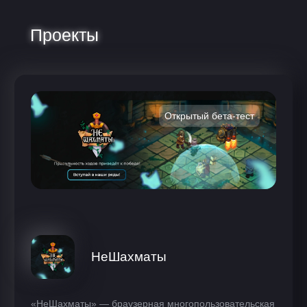
Проекты
Открытый бета-тест
НеШахматы
«НеШахматы» — браузерная многопользовательская