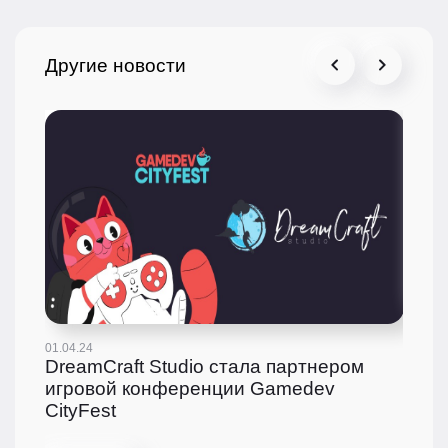
Другие новости
01.04.24
11.0
DreamCraft Studio стала партнером
Ви
игровой конференции Gamedev
CityFest