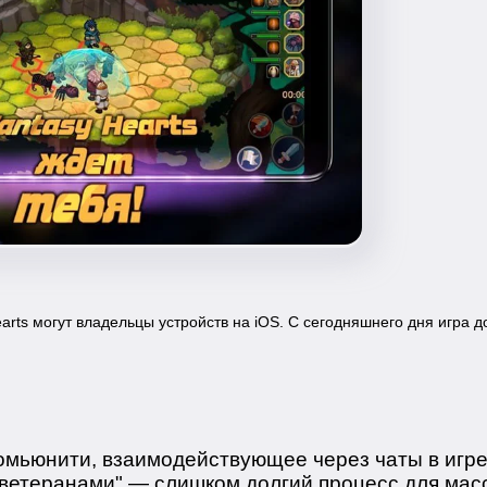
arts могут владельцы устройств на iOS. С сегодняшнего дня игра 
омьюнити, взаимодействующее через чаты в игре 
ветеранами" — слишком долгий процесс для масс