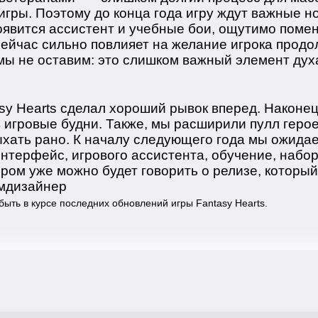
гры. Поэтому до конца года игру ждут важные н
оявится ассистент и учебные бои, ощутимо помен
сейчас сильно повлияет на желание игрока продо
ы не оставим: это слишком важный элемент дух
sy Hearts сделал хороший рывок вперед. Наконец
 игровые будни. Также, мы расширили пулл геро
ыхать рано. К началу следующего года мы ожида
нтерфейс, игрового ассистента, обучение, набор
ром уже можно будет говорить о релизе, которы
ймдизайнер
 быть в курсе последних обновлений игры Fantasy Hearts.