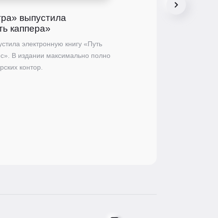
01.10.22
тра» выпустила
Редизайн соцсетей 
ть каппера»
Сообщество «Беттинг Центр
стила электронную книгу «Путь
новый дизайн.
с». В издании максимально полно
рских контор.
0
0