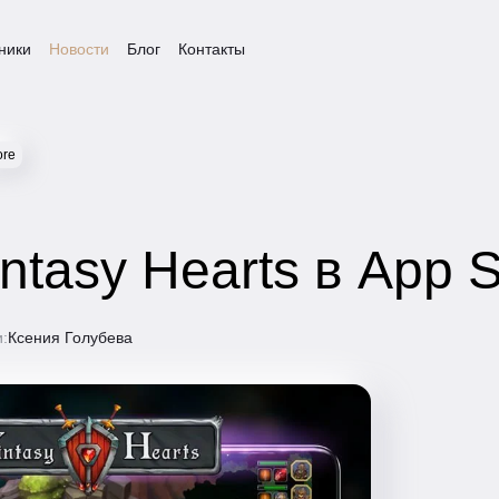
ники
Новости
Блог
Контакты
ore
ntasy Hearts в App S
и:
Ксения Голубева